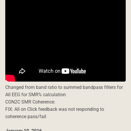
Changed from band ratio to summed bandpass filters for
All EEG for SMR% calculation
CON2C SMR Coherence:
FIX: All on Click feedback was not responding to
coherence pass/fail
January 10, 2016