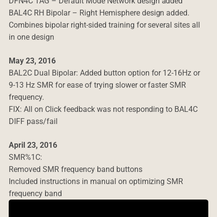
DFN4C TAG – Default Mode Network design added
BAL4C RH Bipolar – Right Hemisphere design added.
Combines bipolar right-sided training for several sites all
in one design
May 23, 2016
BAL2C Dual Bipolar: Added button option for 12-16Hz or
9-13 Hz SMR for ease of trying slower or faster SMR
frequency.
FIX: All on Click feedback was not responding to BAL4C
DIFF pass/fail
April 23, 2016
SMR%1C:
Removed SMR frequency band buttons
Included instructions in manual on optimizing SMR
frequency band