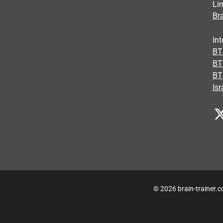
Li
Bra
Int
BTI
BT
BT
Isr
© 2026 brain-trainer.c