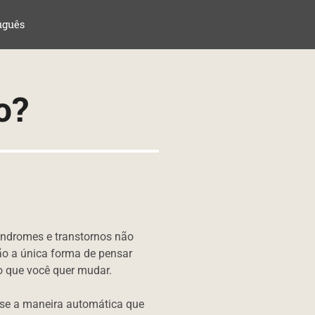
uguês
o?
índromes e transtornos não
ão a única forma de pensar
o que você quer mudar.
 se a maneira automática que