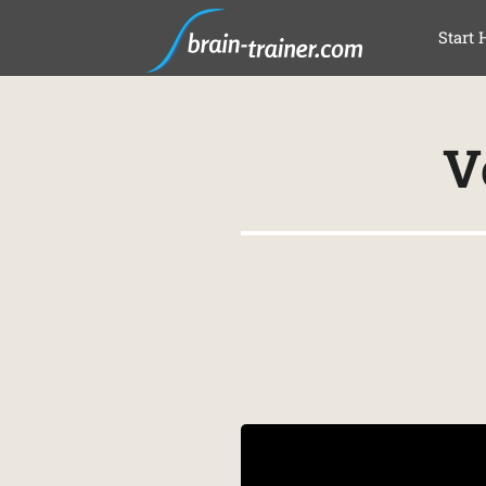
SKI
Start 
V