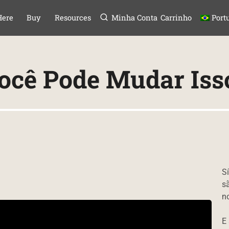
Menu
P TO CONTENT
Here
Buy
Resources
Minha Conta
Carrinho
Port
ocê Pode Mudar Iss
S
s
n
E