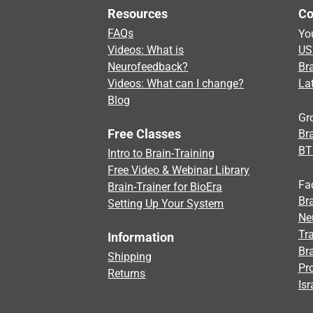
Resources
Co
FAQs
Yo
Videos: What is
US
Neurofeedback?
Br
Videos: What can I change?
La
Blog
Gr
Free Classes
Bra
BT
Intro to Brain-Training
Free Video & Webinar Library
Fa
Brain-Trainer for BioEra
Bra
Setting Up Your System
Ne
Tra
Information
Br
Shipping
Pr
Returns
Isr