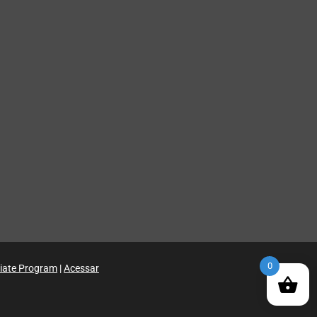
0
iliate Program
|
Acessar