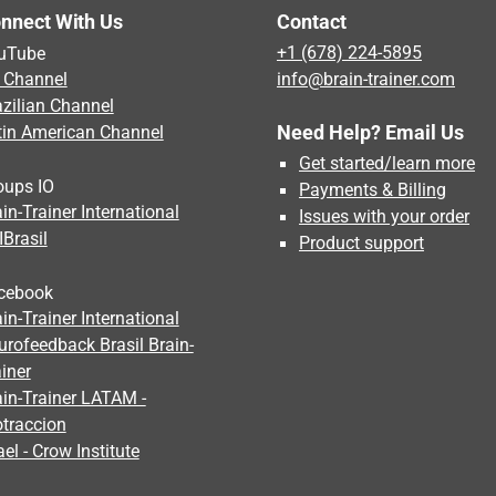
nnect With Us
Contact
uTube
+1 (678) 224-5895
 Channel
info@brain-trainer.com
azilian Channel
Need Help? Email Us
tin American Channel
Get started/learn more
oups IO
Payments & Billing
in-Trainer International
Issues with your order
IBrasil
Product support
cebook
in-Trainer International
urofeedback Brasil Brain-
iner
ain-Trainer LATAM -
otraccion
ael - Crow Institute