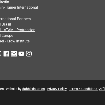
nkedIn
in-Trainer International
ernational Partners
 Brasil
I LATAM - Protraccion
I Europe
ael - Crow Institute
om | Website by
dabbledstudios
|
Privacy Policy
|
Terms & Conditions
|
Aff