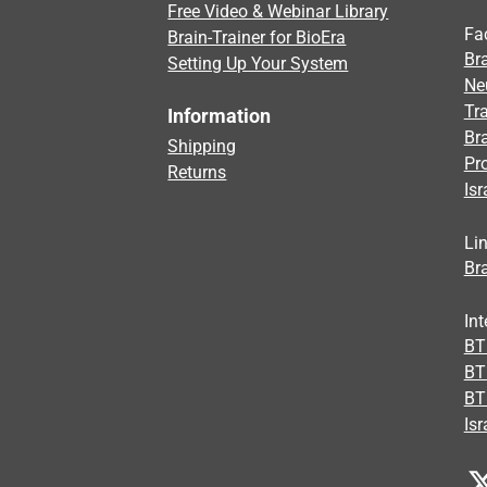
Free Video & Webinar Library
Fa
Brain-Trainer for BioEra
Bra
Setting Up Your System
Ne
Tra
Information
Br
Shipping
Pr
Returns
Isr
Li
Bra
Int
BTI
BT
BT
Isr