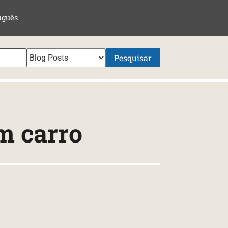
uguês
Pesquisar
m carro