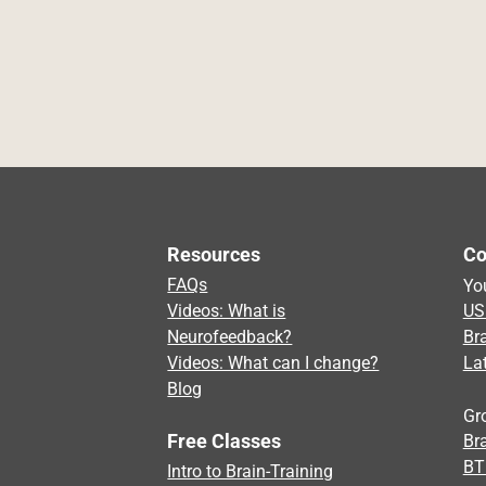
Resources
Co
FAQs
Yo
Videos: What is
US
Neurofeedback?
Br
Videos: What can I change?
La
Blog
Gr
Free Classes
Bra
BT
Intro to Brain-Training