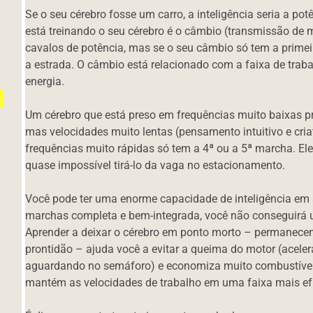
Se o seu cérebro fosse um carro, a inteligência seria a po
está treinando o seu cérebro é o câmbio (transmissão de
cavalos de potência, mas se o seu câmbio só tem a primei
a estrada. O câmbio está relacionado com a faixa de traba
energia.
Um cérebro que está preso em frequências muito baixas p
mas velocidades muito lentas (pensamento intuitivo e cria
frequências muito rápidas só tem a 4ª ou a 5ª marcha. El
quase impossível tirá-lo da vaga no estacionamento.
Você pode ter uma enorme capacidade de inteligência em
marchas completa e bem-integrada, você não conseguirá u
Aprender a deixar o cérebro em ponto morto – permanec
prontidão – ajuda você a evitar a queima do motor (acel
aguardando no semáforo) e economiza muito combustível.
mantém as velocidades de trabalho em uma faixa mais efic