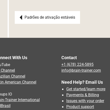
Post navigation
Padrões de ativação estáveis
nnect With Us
Contact
uTube
+1 (678) 224-5895
 Channel
info@brain-trainer.com
azilian Channel
Need Help? Email Us
tin American Channel
Get started/learn more
oups IO
Payments & Billing
in-Trainer International
Issues with your order
IBrasil
Product support