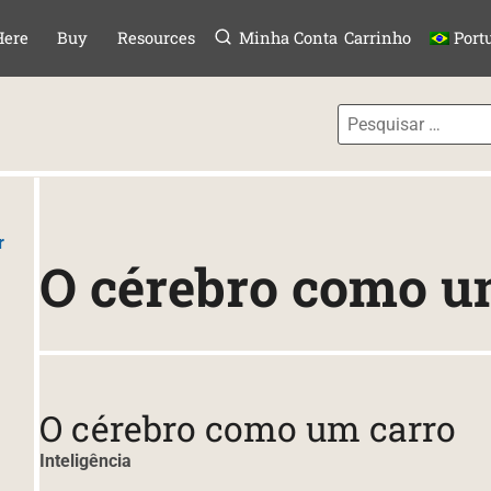
Menu
P TO CONTENT
Here
Buy
Resources
Minha Conta
Carrinho
Port
r
O cérebro como u
O cérebro como um carro
Inteligência