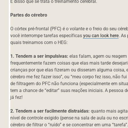
É disso que se trata o treinamento cerebral.
Partes do cérebro
O córtex pré-frontal (PFC) é o volante e o freio do seu cér
você interrompe tarefas específicas
you can look here
. As
quais treinamos com o HEG:
1. Tendem a ser impulsivas:
elas falam, agem ou reagem
frequentemente fazem coisas que elas mais tarde desejari
crianças por que elas fizeram ou disseram alguma coisa,
cérebro me fez fazer isso”, ou “meu corpo fez isso, não fu
de filtragem do PFC não funciona (especialmente em situ
tem a chance de “editar” suas reações iniciais. A pessoa d
já fez!
2. Tendem a ser facilmente distraídas:
quanto mais agita
nível de controle exigido (pense na sala de aula ou no esc
cérebro de filtrar o “ruído” e se concentrar em uma “tarefa”