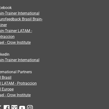
cebook
in-Trainer International
urofeedback Brasil Brain-
iner
ain-Trainer LATAM -
otraccion
ael - Crow Institute
nkedIn
in-Trainer International
ernational Partners
 Brasil
I LATAM - Protraccion
I Europe
ael - Crow Institute