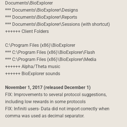
Documents\BioExplorer
*** Documents\BioExplorer\Designs
*** Documents\BioExplorer\Reports
*** Documents\BioExplorer\Sessions (with shortcut)
++++++ Client Folders
C:\Program Files (x86)\BioExplorer
*** C:\Program Files (x86)\BioExplorer\Flash
*** C:\Program Files (x86)\BioExplorer\Media
++++++ Alpha/Theta music
++++++ BioExplorer sounds
November 1, 2017 (released December 1)
FIX: Improvements to several protocol suggestions,
including low rewards in some protocols
FIX: Infiniti users- Data did not import correctly when
comma was used as decimal separator.