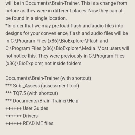
will be in Documents\Brain-Trainer. This is a change from
before as they were in different places. Now they can all
be found in a single location.
*In order that we may pre-load flash and audio files into
designs for your convenience, flash and audio files will be
in C:\Program Files (x86)\BioExplorer\Flash and
C:\Program Files (x86)\BioExplorer\Media. Most users will
not notice this. They were previously in C:\Program Files
(x86)\BioExplorer, not inside folders.
Documents\Brain-Trainer (with shortcut)
*** Subj_Assess (assessment tool)
*** TQ7.5 (with shortcut)
*** Documents\Brain-Trainer\Help
++++++ User Guides
++++++ Drivers
++++++ READ ME files